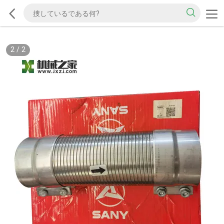
2
/
2