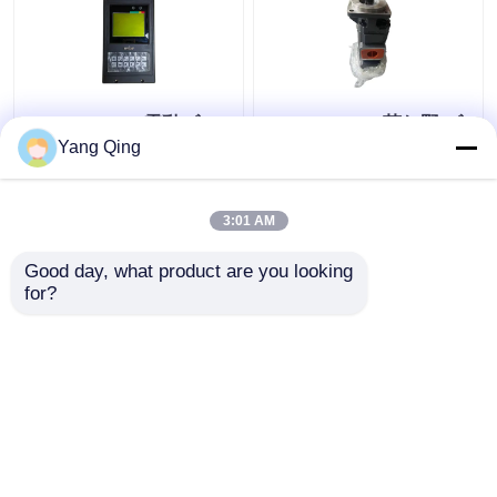
1021500369 電動ズー
1010000694 荒れ野 ズ
ムリオンクレーン部品
ームリオン クレーン 部
Yang Qing
負荷モメント制限器 ホ
品 デュプレックス ギア
スト ACS-600H
ポンプ 1127032003
3:01 AM
ベストプライス
ベストプライス
Good day, what product are you looking 
for?
お問い合わせ
お問い合わせ
多くを見て下さい
ホーム
企業情報
お問い合わせ
Desktop Site
地図
Privacy Policy