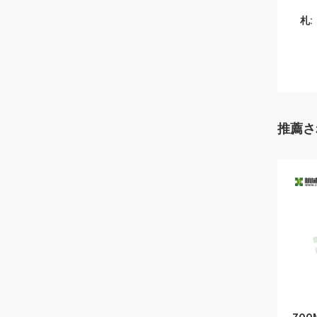
札:
推薦さ