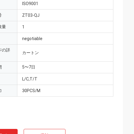
ISO9001
号
ZT03-QJ
数量
1
negotiable
ジの詳
カートン
間
5〜7日
L/C,T/T
力
30PCS/M