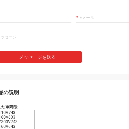
メッセージを送る
品の説明
した車両型:
110V743
160V633
Y300V743
160V643