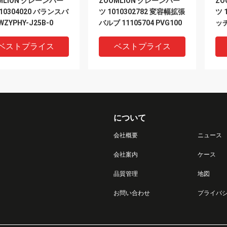
MLION クレーンパー
ZOOMLION クレーンパー
ZO
010304020 バランスバ
ツ 1010302782 変容幅拡張
ツ 
ZYPHY-J25B-0
バルブ 11105704 PVG100
ッチ
ベストプライス
ベストプライス
について
会社概要
ニュース
会社案内
ケース
品質管理
地図
MLION クレーンパー
ZOOMLION クレーンパー
ZO
お問い合わせ
プライバ
070500076 単一の電子
ツ 1020499180 三色警告ラ
ツ 
2 ポジション 5 方向電
イト PA66+GF30
ー 
F3330-06 24V
PC\AD11-J90C