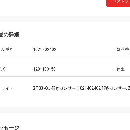
ベストプ
品の詳細
デル番号
部品番
1021402402
イズ
体重
120*100*50
イライト
ZT03-QJ 傾きセンサー
,
1021402402 傾きセンサー
,
ッセージ