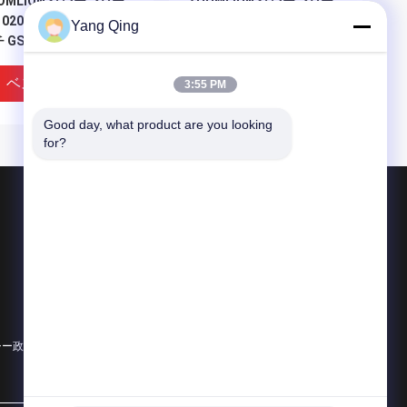
OMLION クレーンパー
ZOOMLION クレーンパー
1020520754 メインスイ
ツ 1010304509 多方向バル
Yang Qing
 GSZ6-400
ブ ZYYFS-G25L-4T-F
ベストプライス
ベストプライス
3:55 PM
Good day, what product are you looking 
for?
製品
使用されたトラック クレーン
中古トラッククレーン
すべての地勢クレーン使用される
OMLION クレーンパー
ZOOMLION クレーンパー
シー政策
すべてのカテゴリー
1021403854 圧力センサ
ツ 1021402402 傾きセンサ
PT5500
ー ZT03-QJ