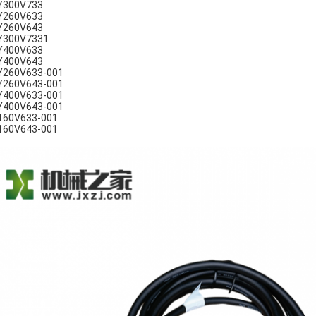
Y300V733
Y260V633
Y260V643
Y300V7331
Y400V633
Y400V643
Y260V633-001
Y260V643-001
Y400V633-001
Y400V643-001
160V633-001
160V643-001