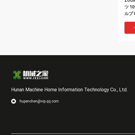
ZOO
ツ 1
ルブ W
Hunan Machine Home Information Technology Co., Ltd.
hupenchen@vip.qq.com
ZOO
ツ 1
制御 
磁弁 V