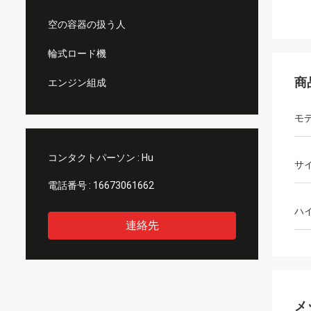
空の容器の扱う人
輪式ロード機
商
エンジン組成
モ
コンタクトパーソン :
Hu
サ
電話番号 :
16673061662
ハ
連絡先
メ