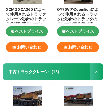
XCMG XCA260 によっ
QY70VのZoomlionによ
て使用されるトラック
って使用されるトラッ
クレーン秒針のトラッ
クは秒針のトラックの
クの移動式クレーン
クレーン車を伸ばす
260ton
ベストプライス
ベストプライス
お問い合わせ
お問い合わせ
中古トラッククレーン
(18)