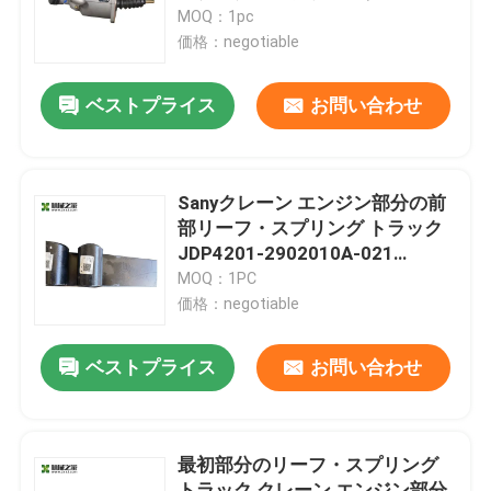
ZZXDP360C8RST.16-1
MOQ：1pc
価格：negotiable
工場旅行
ベストプライス
お問い合わせ
品質管理
私達に連絡しなさい
Sanyクレーン エンジン部分の前
部リーフ・スプリング トラック
JDP4201-2902010A-021
引用を要求しなさい
60342377
MOQ：1PC
価格：negotiable
使用されたトラック クレーン
ベストプライス
お問い合わせ
中古トラッククレーン
最初部分のリーフ・スプリング
すべての地勢クレーン使用される
トラック クレーン エンジン部分