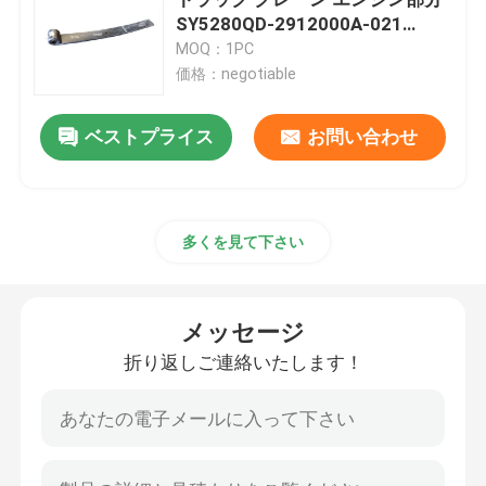
SY5280QD-2912000A-021
60259964
MOQ：1PC
中古クローラークレーン
価格：negotiable
秒針のクローラー クレーン
ベストプライス
お問い合わせ
Zoomlionクレーン部品
多くを見て下さい
sanyクレーン部品
メッセージ
XCMGクレーン部品
折り返しご連絡いたします！
クレーン エンジン部品
クレーン摩耗の部品