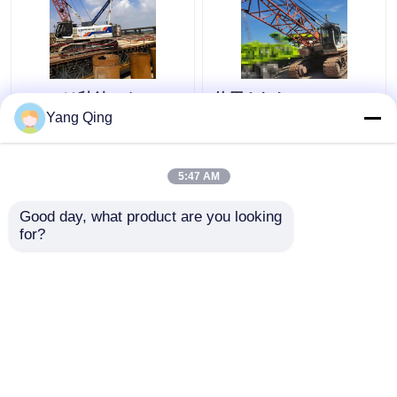
75tonは秒針のクロー
使用された Zoomlion
ラー クレーンZoomlion
QUY80 80 トンのクロ
Yang Qing
ZCC750Vを使用した
ーラー クレーン 2 セク
ション
5:47 AM
ベストプライス
ベストプライス
Good day, what product are you looking 
for?
お問い合わせ
お問い合わせ
多くを見て下さい
ホーム
企業情報
お問い合わせ
Desktop Site
地図
Privacy Policy