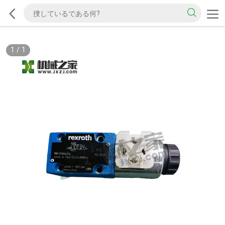
1
/
1