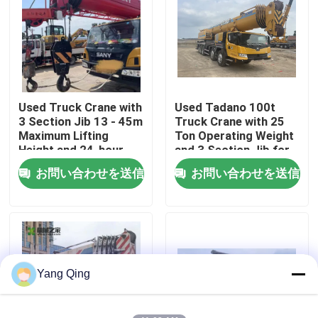
工場旅行
品質管理
Used Truck Crane with
Used Tadano 100t
3 Section Jib 13 - 45m
Truck Crane with 25
私達に連絡しなさい
Maximum Lifting
Ton Operating Weight
Height and 24-hour
and 3 Section Jib for
Online Quality Service
Heavy Lifting
お問い合わせを送信
お問い合わせを送信
引用を要求しなさい
使用されたトラック クレーン
中古トラッククレーン
Yang Qing
すべての地勢クレーン使用される