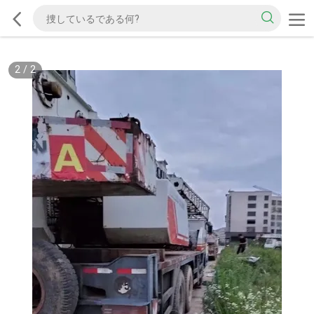
2
/
2