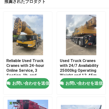
推薦されたプロダクト
Reliable Used Truck
Used Truck Cranes
Cranes with 24-hour
with 24/7 Availability
Online Service, 3
25000kg Operating
Section Jib, and
Weight and 13-45m
家
25000kg Operating
Maximum Lifting
お問い合わせを送信
お問い合わせを送信
Weight for Heavy
Height
Lifting
プロダクト
私達について